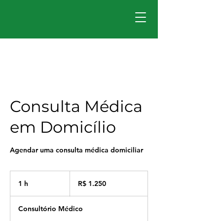
Dr. Paulo
Santos
Consulta Médica
em Domicílio
Agendar uma consulta médica domiciliar
1.250
Reais
1 h
1
R$ 1.250
brasileiros
Consultório Médico